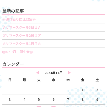
最新の記事
🚓連れ去り防止教室🚓
🎵サマースクール3日目🎵
🏋️サマースクール2日目🏋️
🎨サマースクール1日目🎨
🎂6・7月 誕生会🎂
カレンダー
2024年11月
日
月
火
水
木
金
土
1
2
3
4
5
6
7
8
9