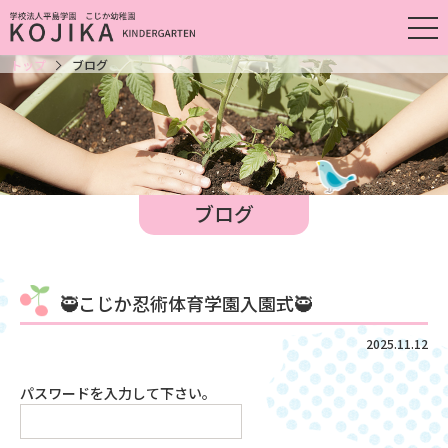
トップ
ブログ
ブログ
🥷こじか忍術体育学園入園式🥷
2025.11.12
パスワードを入力して下さい。