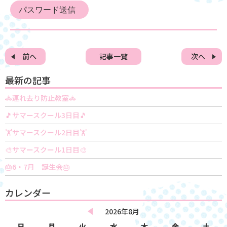
前へ
記事一覧
次へ
最新の記事
🚓連れ去り防止教室🚓
🎵サマースクール3日目🎵
🏋️サマースクール2日目🏋️
🎨サマースクール1日目🎨
🎂6・7月 誕生会🎂
カレンダー
2026年8月
日
月
火
水
木
金
土