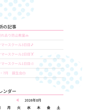
新の記事
連れ去り防止教室🚓
サマースクール3日目🎵
️サマースクール2日目🏋️
サマースクール1日目🎨
6・7月 誕生会🎂
レンダー
2026年8月
日
月
火
水
木
金
土