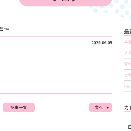
🥕
最
🚓
2026.06.05
🎵
🏋
🎨
🎂
カ
記事一覧
次へ