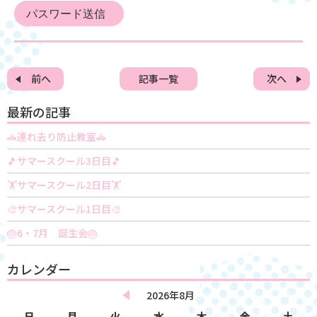
前へ
記事一覧
次へ
最新の記事
🚓連れ去り防止教室🚓
🎵サマースクール3日目🎵
🏋️サマースクール2日目🏋️
🎨サマースクール1日目🎨
🎂6・7月 誕生会🎂
カレンダー
2026年8月
日
月
火
水
木
金
土